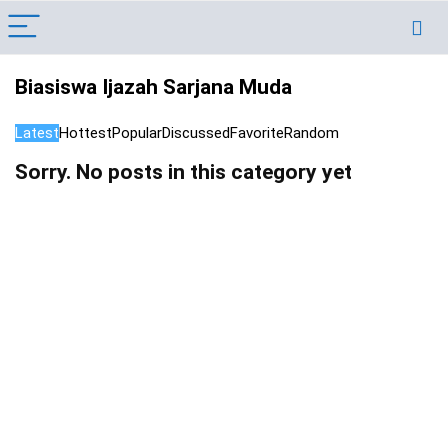
Biasiswa Ijazah Sarjana Muda
Latest
Hottest
Popular
Discussed
Favorite
Random
Sorry. No posts in this category yet