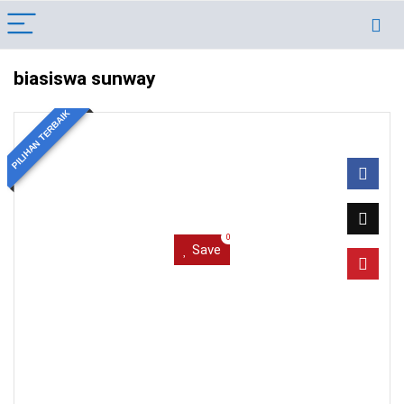
biasiswa sunway
PILIHAN TERBAIK
0
Save