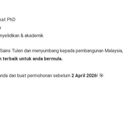
gkat PhD
a
nyelidikan & akademik
ng Sains Tulen dan menyumbang kepada pembangunan Malaysia,
 terbaik untuk anda bermula.
r anda dan buat permohonan sebelum
2 April 2026
! 🎯