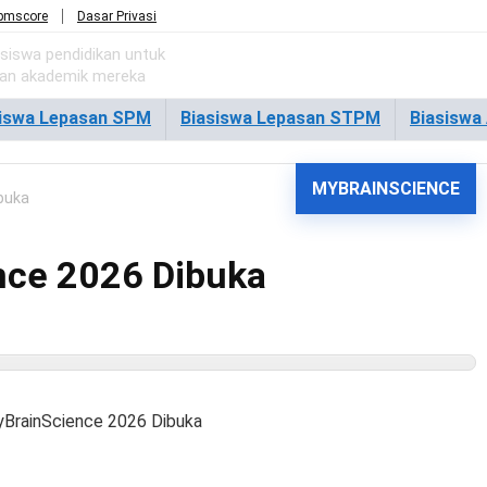
pmscore
Dasar Privasi
asiswa pendidikan untuk
ian akademik mereka
siswa Lepasan SPM
Biasiswa Lepasan STPM
Biasiswa
MYBRAINSCIENCE
buka
nce 2026 Dibuka