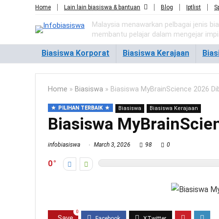
Home
Lain lain biasiswa & bantuan
Blog
Iptlist
S
Malaysia menawarkan pelbagai jenis bi
membantu pelajar dalam mengejar imp
Biasiswa Korporat
Biasiswa Kerajaan
Bia
Home
»
Biasiswa
»
Biasiswa MyBrainScience 2026 Di
PILIHAN TERBAIK
Biasiswa
Biasiswa Kerajaan
Biasiswa MyBrainScie
infobiasiswa
March 3, 2026
98
0
0
0
Save