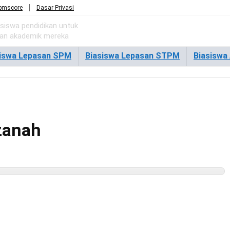
pmscore
Dasar Privasi
asiswa pendidikan untuk
ian akademik mereka
siswa Lepasan SPM
Biasiswa Lepasan STPM
Biasiswa
zanah