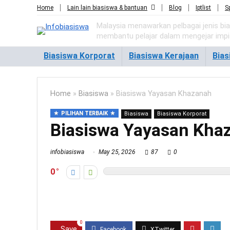
Home
Lain lain biasiswa & bantuan
Blog
Iptlist
S
Malaysia menawarkan pelbagai jenis bi
membantu pelajar dalam mengejar imp
Biasiswa Korporat
Biasiswa Kerajaan
Bia
Home
»
Biasiswa
»
Biasiswa Yayasan Khazanah
PILIHAN TERBAIK
Biasiswa
Biasiswa Korporat
Biasiswa Yayasan Kha
infobiasiswa
May 25, 2026
87
0
0
0
Save