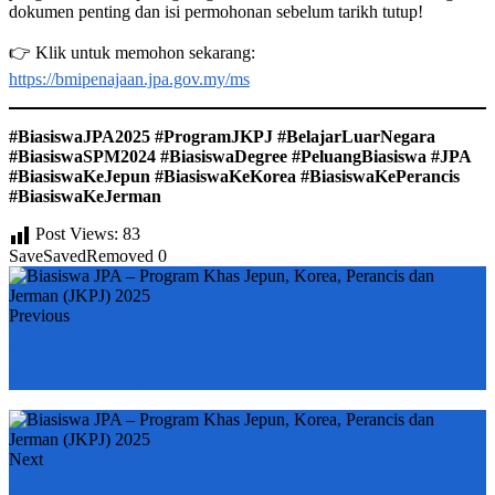
dokumen penting dan isi permohonan sebelum tarikh tutup!
👉 Klik untuk memohon sekarang:
https://bmipenajaan.jpa.gov.my/ms
#BiasiswaJPA2025 #ProgramJKPJ #BelajarLuarNegara
#BiasiswaSPM2024 #BiasiswaDegree #PeluangBiasiswa #JPA
#BiasiswaKeJepun #BiasiswaKeKorea #BiasiswaKePerancis
#BiasiswaKeJerman
Post Views:
83
Save
Saved
Removed
0
Previous
Permohonan Biasiswa JPA - Program Khas JPA
MARA (PKJM) 2025
Next
Biasiswa JPA – Program Penajaan Nasional (PPN)