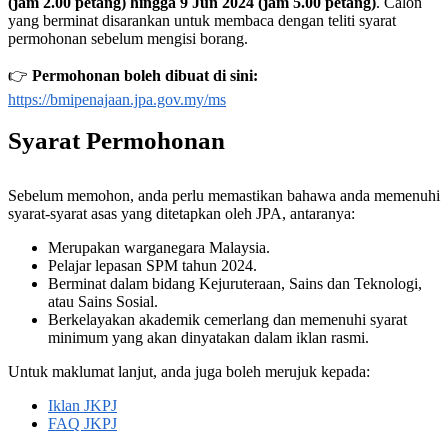
(jam 2.00 petang) hingga 9 Jun 2024 (jam 5.00 petang)
. Calon
yang berminat disarankan untuk membaca dengan teliti syarat
permohonan sebelum mengisi borang.
👉
Permohonan boleh dibuat di sini:
https://bmipenajaan.jpa.gov.my/ms
Syarat Permohonan
Sebelum memohon, anda perlu memastikan bahawa anda memenuhi
syarat-syarat asas yang ditetapkan oleh JPA, antaranya:
Merupakan warganegara Malaysia.
Pelajar lepasan SPM tahun 2024.
Berminat dalam bidang Kejuruteraan, Sains dan Teknologi,
atau Sains Sosial.
Berkelayakan akademik cemerlang dan memenuhi syarat
minimum yang akan dinyatakan dalam iklan rasmi.
Untuk maklumat lanjut, anda juga boleh merujuk kepada:
Iklan JKPJ
FAQ JKPJ