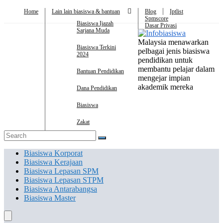
Home
Lain lain biasiswa & bantuan
Blog
Iptlist
Spmscore
Biasiswa Ijazah
Dasar Privasi
Sarjana Muda
Malaysia menawarkan
Biasiswa Terkini
pelbagai jenis biasiswa
2024
pendidikan untuk
membantu pelajar dalam
Bantuan Pendidikan
mengejar impian
akademik mereka
Dana Pendidikan
Biasiswa
Zakat
Biasiswa Korporat
Biasiswa Kerajaan
Biasiswa Lepasan SPM
Biasiswa Lepasan STPM
Biasiswa Antarabangsa
Biasiswa Master