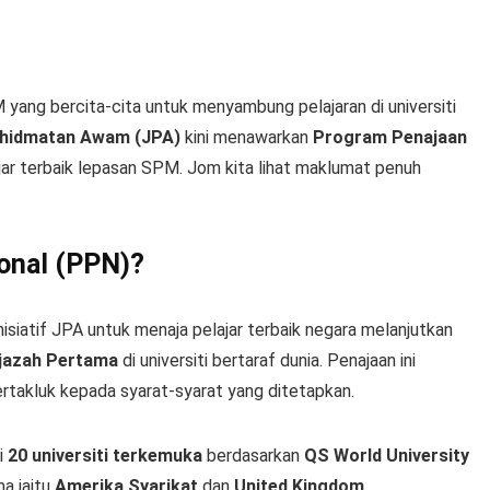
yang bercita-cita untuk menyambung pelajaran di universiti
khidmatan Awam (JPA)
kini menawarkan
Program Penajaan
jar terbaik lepasan SPM. Jom kita lihat maklumat penuh
onal (PPN)?
isiatif JPA untuk menaja pelajar terbaik negara melanjutkan
Ijazah Pertama
di universiti bertaraf dunia. Penajaan ini
rtakluk kepada syarat-syarat yang ditetapkan.
ai
20 universiti terkemuka
berdasarkan
QS World University
ma iaitu
Amerika Syarikat
dan
United Kingdom
.