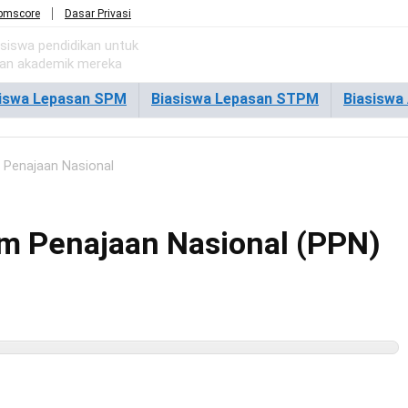
pmscore
Dasar Privasi
asiswa pendidikan untuk
ian akademik mereka
siswa Lepasan SPM
Biasiswa Lepasan STPM
Biasiswa
 Penajaan Nasional
am Penajaan Nasional (PPN)