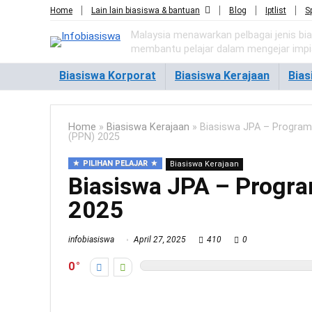
Home
Lain lain biasiswa & bantuan
Blog
Iptlist
S
Malaysia menawarkan pelbagai jenis bi
membantu pelajar dalam mengejar imp
Biasiswa Korporat
Biasiswa Kerajaan
Bia
Home
»
Biasiswa Kerajaan
»
Biasiswa JPA – Program
(PPN) 2025
PILIHAN PELAJAR
Biasiswa Kerajaan
Biasiswa JPA – Progr
2025
infobiasiswa
April 27, 2025
410
0
0