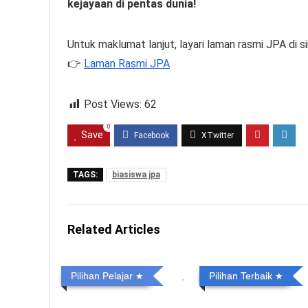
kejayaan di pentas dunia!
Untuk maklumat lanjut, layari laman rasmi JPA di sin
👉
Laman Rasmi JPA
Post Views:
62
0
Save
TAGS:
biasiswa jpa
Related Articles
Pilihan Pelajar
Pilihan Terbaik